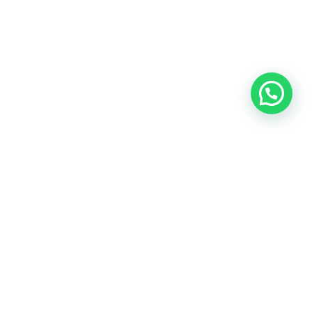
Únete a nuestros tours guiados en moto y descubre los secretos
mejor guardados de la ciudad. Nuestros guías locales te llevarán
por caminos únicos para vivir la auténtica esencia porteña.
Alesco Web
WhatsApp: +54 911 6885 1234
Teléfono: +54 911 6885 1234
Correo electrónico: info@nextride.com.ar
Ubicación: Palermo, Buenos Aires / Vicente López,