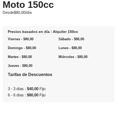
Moto 150cc
Desde
$
80,00
/día
Saltar
al
contenido
Precios basados en día : Alquiler 150cc
Viernes
-
$
80,00
Sábado
-
$
80,00
Domingo
-
$
80,00
Lunes
-
$
80,00
Martes
-
$
80,00
Miércoles
-
$
80,00
Jueves
-
$
80,00
Tarifas de Descuentos
3 - 3 días :
$
40,00
Fijo
6 - 6 días :
$
80,00
Fijo