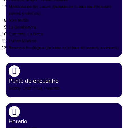
Manzana de las Luces (incluido en el tour los miércoles
jueves y viernes).
San Telmo.
La Bombonera.
Caminito, La Boca.
Puerto Madero.
Reserva Ecológica (incluido en el tour de martes a viernes)
Punto de encuentro
Godoy Cruz 2750, Palermo
Horario