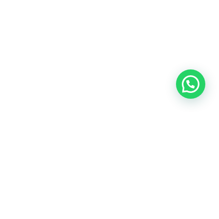
Únete a nuestros tours guiados en moto y descubre los
secretos mejor guardados de la ciudad. Nuestros guías
locales te llevarán por caminos únicos para vivir la auténtica
esencia porteña.
Alesco Web
WhatsApp: +54 911 6885 1234